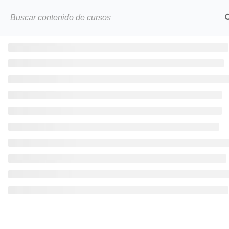
INIC
Corporación Educativa Capacitadora
AVA cimentada sobre valores éticos,
calidad y profesionalismo dedicada a
brindar una educación online de
excelencia.