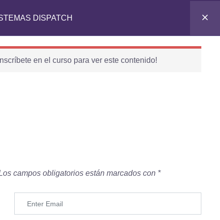
ISTEMAS DISPATCH
nscríbete en el curso para ver este contenido!
Contáctanos
ÁREA COMERCIAL
967 212 323
052 640814
informes.multimarca@gmail.com
Lunes a Viernes: 9:00 AM – 6:00 PM
Los campos obligatorios están marcados con
*
ATENCIÓN AL CLIENTE
941 000 375
istp.comercial001@gmail.com