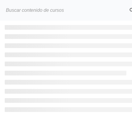
INIC
Corporación Educativa Capacitadora
AVA cimentada sobre valores éticos,
calidad y profesionalismo dedicada a
brindar una educación online de
excelencia.