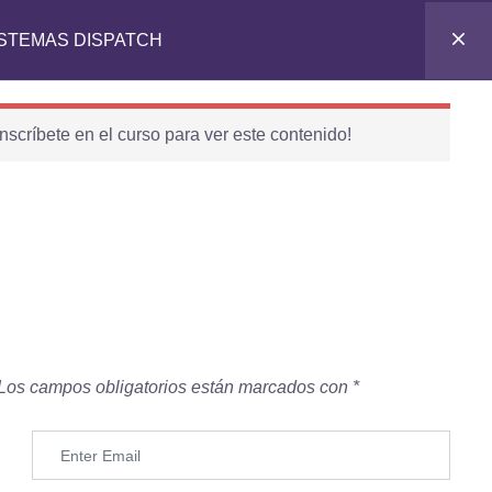
ISTEMAS DISPATCH
nscríbete en el curso para ver este contenido!
Contáctanos
ÁREA COMERCIAL
967 212 323
052 640814
informes.multimarca@gmail.com
Lunes a Viernes: 9:00 AM – 6:00 PM
Los campos obligatorios están marcados con
*
ATENCIÓN AL CLIENTE
941 000 375
istp.comercial001@gmail.com