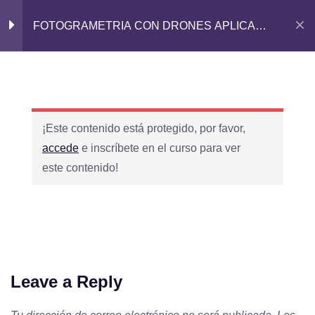
FOTOGRAMETRIA CON DRONES APLICADA
A LA MINERÍA
¡Este contenido está protegido, por favor,
accede
e inscríbete en el curso para ver
este contenido!
Corporación Educativa Capacitadora AVA
cimentada sobre valores éticos, calidad y
profesionalismo dedicada a brindar una
educación online de excelencia.
Leave a Reply