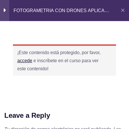
FOTOGRAMETRIA CON DRONES APLICADA
A LA MINERÍA
¡Este contenido está protegido, por favor,
accede
e inscríbete en el curso para ver
este contenido!
Corporación Educativa Capacitadora AVA
cimentada sobre valores éticos, calidad y
profesionalismo dedicada a brindar una
educación online de excelencia.
Leave a Reply